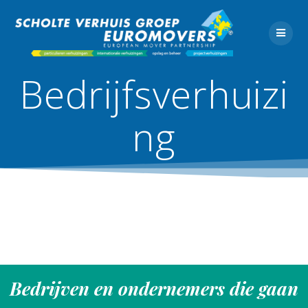
Ga
naar
de
inhoud
Bedrijfsverhuizi
ng
Bedrijven en ondernemers die gaan