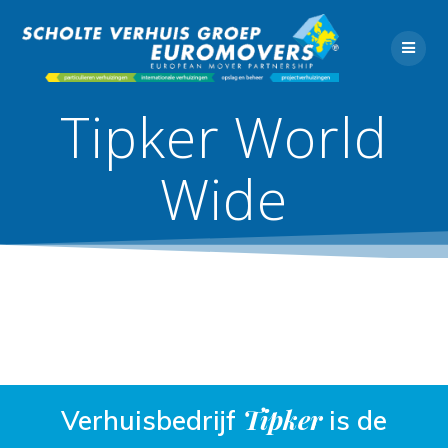
Ga
naar
de
inhoud
Tipker World
Wide
Tipker
Verhuisbedrijf
is de