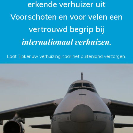
erkende verhuizer uit
Voorschoten en voor velen een
vertrouwd begrip bij
internationaal verhuizen.
Laat Tipker uw verhuizing naar het buitenland verzorgen.