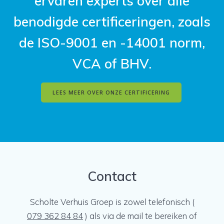
ervaren experts over alle
benodigde certificeringen, zoals
de ISO-9001 en -14001 norm,
VCA of BHV.
LEES MEER OVER ONZE CERTIFICERING
Contact
Scholte Verhuis Groep is zowel telefonisch (
079 362 84 84
) als via de mail te bereiken of